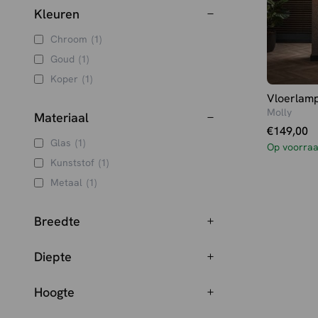
Kleuren
Chroom
(1)
Goud
(1)
Koper
(1)
Vloerlam
Molly
Materiaal
€
149,00
Glas
(1)
Op voorra
Kunststof
(1)
Metaal
(1)
Breedte
Diepte
Hoogte