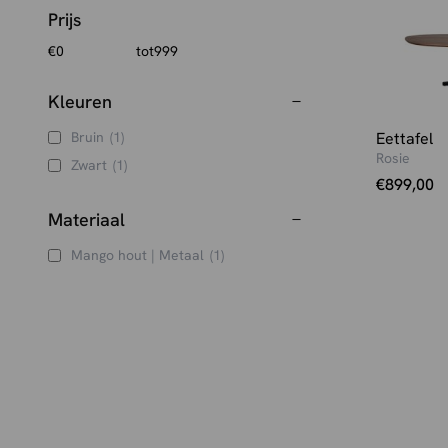
Prijs
Kleuren
Eettafel
Bruin
(1)
Rosie
Zwart
(1)
€
899,00
Materiaal
Mango hout | Metaal
(1)