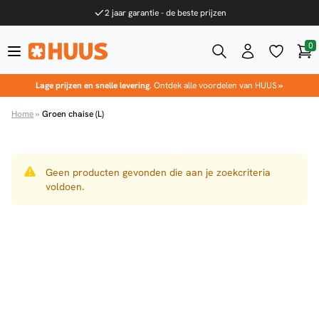
Ga naar de inhoud
2 jaar garantie - de beste prijzen
0
Win
HUUS.nl
Lage prijzen en snelle levering
. Ontdek alle voordelen van HUUS
»
Home
»
Groen chaise (L)
Geen producten gevonden die aan je zoekcriteria
voldoen.