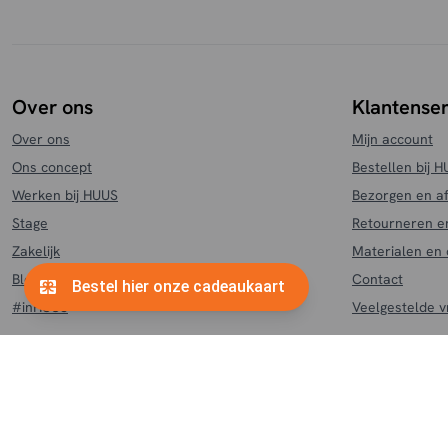
Over ons
Klantenser
Over ons
Mijn account
Ons concept
Bestellen bij 
Werken bij HUUS
Bezorgen en a
Stage
Retourneren e
Zakelijk
Materialen en
Blog
Contact
#inHUUS
Veelgestelde 