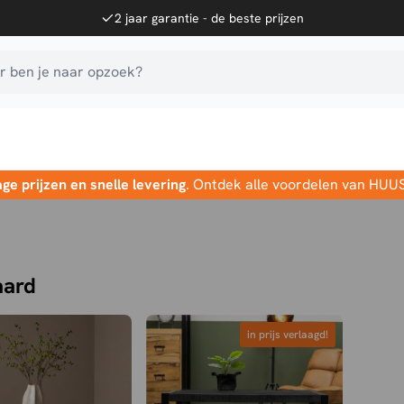
2 jaar garantie - de beste prijzen
 ben je naar opzoek?
age prijzen en snelle levering
. Ontdek alle voordelen van HUU
aard
in prijs verlaagd!
in prijs verlaagd!