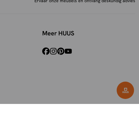
Ervaar onze meubels en ontvang deskundig advies
Meer HUUS
facebook
instagram
pinterest
youtube