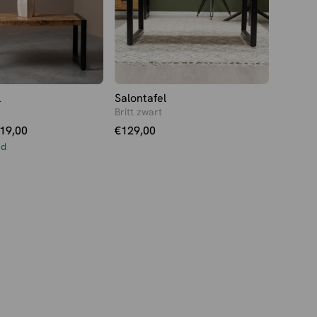
l
Salontafel
Britt zwart
elijke
19,00
€
129,00
ad