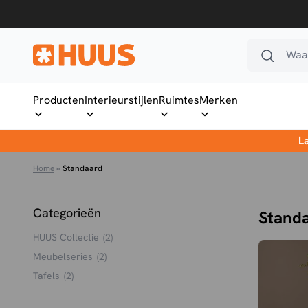
Ga naar de inhoud
Waar
HUUS.nl
Producten
Interieurstijlen
Ruimtes
Merken
L
Home
»
Standaard
Categorieën
Stand
HUUS Collectie
(2)
Meubelseries
(2)
Tafels
(2)