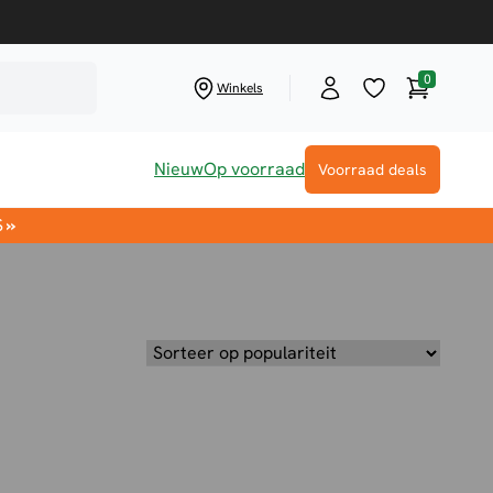
0
Winkelwag
Winkels
Nieuw
Op voorraad
Voorraad deals
S
»