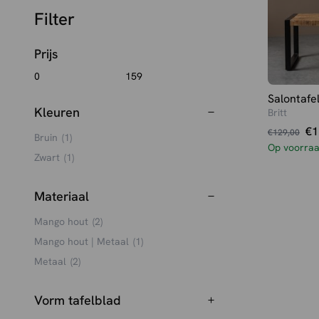
Filter
Prijs
Salontafe
Kleuren
Britt
Oorspronk
Huidige
€
1
€
129,00
Bruin
(1)
prijs
prijs
Op voorra
Zwart
(1)
was:
is:
€129,00.
€119,00.
Materiaal
Mango hout
(2)
Mango hout | Metaal
(1)
Metaal
(2)
Vorm tafelblad