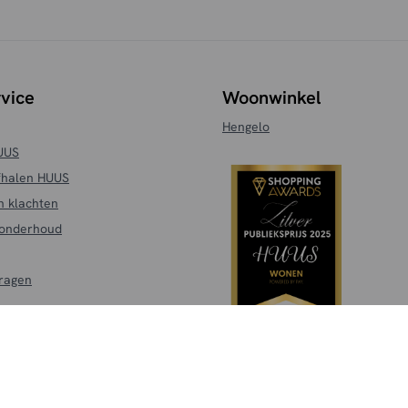
vice
Woonwinkel
Hengelo
HUUS
fhalen HUUS
n klachten
 onderhoud
vragen