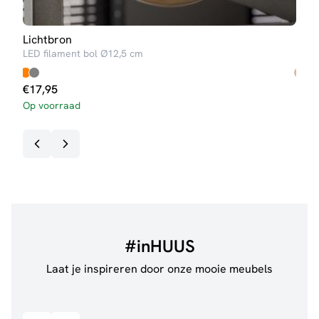
Lichtbron
Han
LED filament bol Ø12,5 cm
Roxy
€
17,95
€
59
Op voorraad
Op v
#inHUUS
Laat je inspireren door onze mooie meubels
@jillgoede_
867
@de.
Bekijk inspiratie details