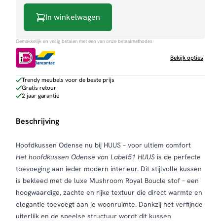
Odense
In winkelwagen
aantal
Gemakkelijk en veilig betalen met een van onze betaalmethodes
Bekijk opties
Trendy meubels voor de beste prijs
Gratis retour
2 jaar garantie
Beschrijving
Hoofdkussen Odense nu bij HUUS – voor ultiem comfort
Het hoofdkussen Odense van Label51 HUUS
is de perfecte
toevoeging aan ieder modern interieur. Dit stijlvolle kussen
is bekleed met de luxe Mushroom Royal Boucle stof – een
hoogwaardige, zachte en rijke textuur die direct warmte en
elegantie toevoegt aan je woonruimte. Dankzij het verfijnde
uiterlijk en de speelse structuur wordt dit kussen