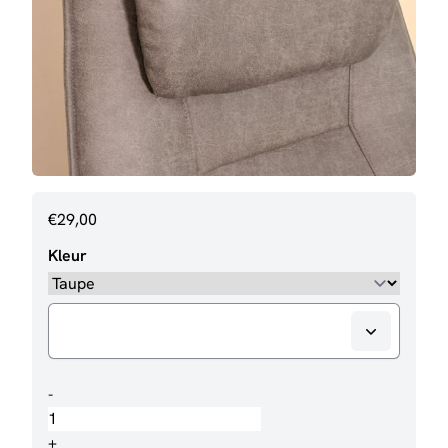
€
29,00
Kleur
Hoofdkussen
-
tbv
Fauteuil
+