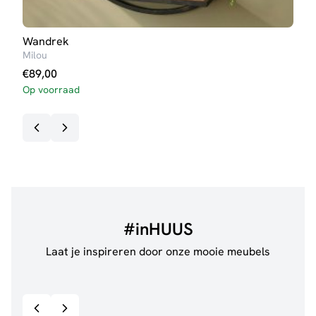
Wandrek
Meub
Milou
€
15
€
89,00
Op voorraad
#inHUUS
Laat je inspireren door onze mooie meubels
@jillgoede_
867
@de.
Bekijk inspiratie details