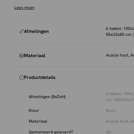
aan een hanger worden opgehangen. De kapstok is voo
Lees meer
bevestigingsogen aan de achterzijde, zodat de kapsto
worden gemonteerd.
6 haken: 100x
Afmetingen
55x33x80 cm 
Materiaal
Acacia hout, A
Productdetails
6 haken: 100x
Afmetingen (BxDxH)
cm, 100x35x1
Kleur
Bruin
Materiaal
Acacia hout, A
Gemonteerd geleverd?
Ja