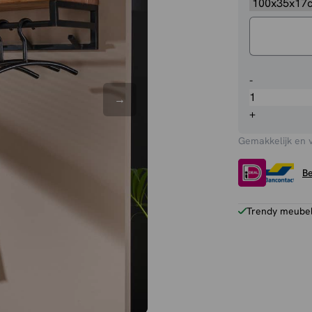
Kapstok
-
Colin
aantal
+
Gemakkelijk en 
Be
Trendy meubels