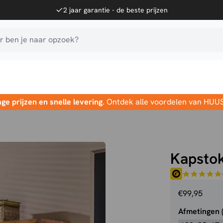
2 jaar garantie - de beste prijzen
 ben je naar opzoek?
age prijzen en snelle levering
. Ontdek alle voordelen van HUU
Kapstok
€
99,95
Afmetingen 