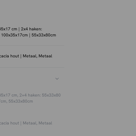
rzien van twee
k eenvoudig aan de wand kan
35x17 cm | 2x4 haken:
| 100x35x17cm | 55x33x80cm
cacia hout | Metaal, Metaal
35x17 cm, 2×4 haken: 55x33x80
7cm, 55x33x80cm
cacia hout | Metaal, Metaal