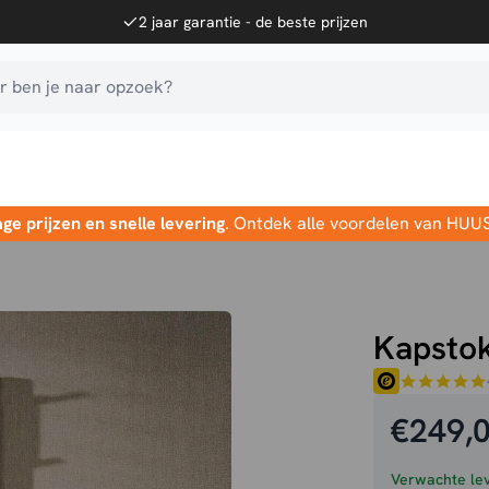
2 jaar garantie - de beste prijzen
 ben je naar opzoek?
age prijzen en snelle levering
. Ontdek alle voordelen van HUU
Kapsto
€
249,
Verwachte lev