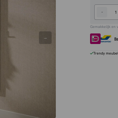
-
Kapstok
Jane
Gemakkelijk en 
aantal
Be
Trendy meubels