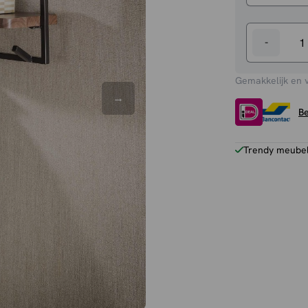
-
Kapstok
Verda
Gemakkelijk en 
aantal
Be
Trendy meubels