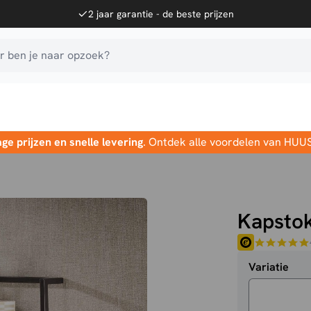
2 jaar garantie - de beste prijzen
 ben je naar opzoek?
age prijzen en snelle levering
. Ontdek alle voordelen van HUU
Kapsto
Variatie