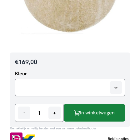
€
169,00
Kleur
-
+
In winkelwagen
Vloerkleed
Mila
Gemakkelijk en veilig betalen met een van onze betaalmethodes
aantal
Bekijk opties