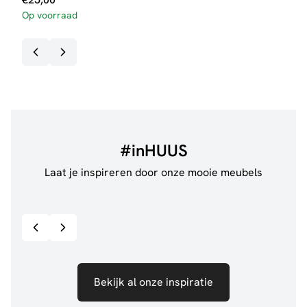
Op voorraad
3-5 
#inHUUS
Laat je inspireren door onze mooie meubels
@jillgoede_
867
@de.
Bekijk inspiratie details
Bekijk al onze inspiratie