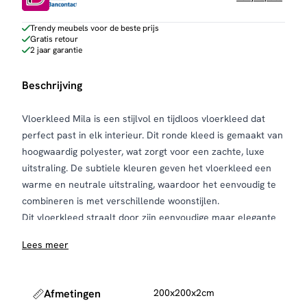
Trendy meubels voor de beste prijs
Gratis retour
2 jaar garantie
Beschrijving
Vloerkleed Mila is een stijlvol en tijdloos vloerkleed dat
perfect past in elk interieur. Dit ronde kleed is gemaakt van
hoogwaardig polyester, wat zorgt voor een zachte, luxe
uitstraling. De subtiele kleuren geven het vloerkleed een
warme en neutrale uitstraling, waardoor het eenvoudig te
combineren is met verschillende woonstijlen.
Dit vloerkleed straalt door zijn eenvoudige maar elegante
ontwerp. Het effen kleed is de perfecte aanvulling is in een
Lees meer
ruimte zonder te overheersen. Het ronde ontwerp zorgt
ervoor dat het vloerkleed de ruimte op een subtiele manier
doorbreekt en dynamiek toevoegt aan rechthoekige
Afmetingen
200x200x2cm
meubels en rechte lijnen.