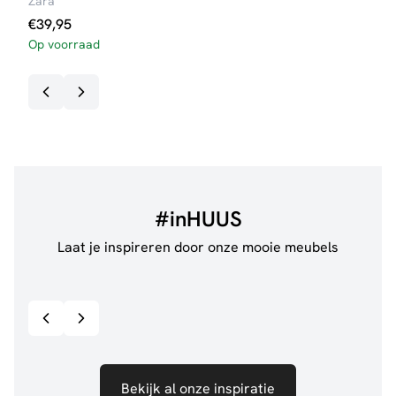
Zara
Dier
€
39,95
€
25
Op voorraad
Op v
#inHUUS
Laat je inspireren door onze mooie meubels
@anouskaband
528
@de.
Bekijk inspiratie details
Bekijk al onze inspiratie