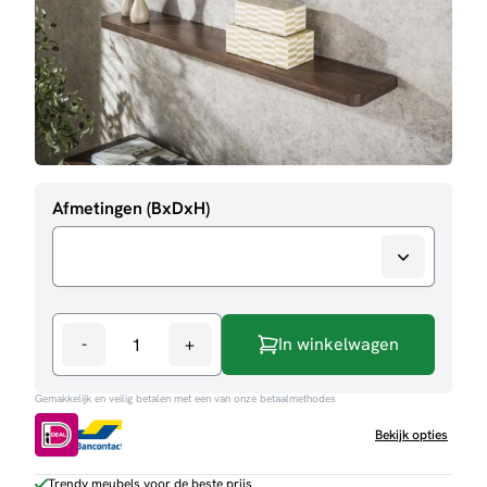
Afmetingen (BxDxH)
-
+
In winkelwagen
Wandplank
Curly
Gemakkelijk en veilig betalen met een van onze betaalmethodes
aantal
Bekijk opties
Trendy meubels voor de beste prijs