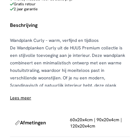
Gratis retour
2 jaar garantie
Beschrijving
Wandplank Curly – warm, verfijnd en tijdloos
De Wandplanken Curly uit de HUUS Premium collectie is
een stijlvolle toevoeging aan je interieur. Deze wandplank
combineert een minimalistisch ontwerp met een warme
houtuitstraling, waardoor hij moeiteloos past in
verschillende woonstijlen. Of je nu een modern,
Scandinavisch of natuurlijk interieur hebt, deze plank
brengt rust en balans aan je wand.
Lees meer
Gebruik de Wandplank Curly om accessoires, boeken of
persoonlijke items een mooie plek te geven. Zo creëer je
eenvoudig een sfeervol hoekje in de woonkamer, hal of
60x20x4cm | 90x20x4cm |
Afmetingen
slaapkamer.
120x20x4cm
De plank is vervaardigd uit massief acaciahout en
afgewerkt met een warme drift brown finish. Het hout heeft