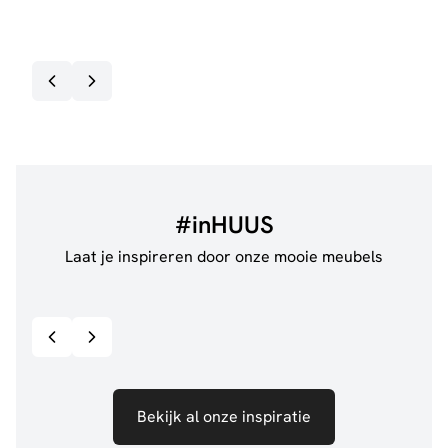
€
89
3-5 
#inHUUS
Laat je inspireren door onze mooie meubels
@jillgoede_
867
@sha
Bekijk inspiratie details
Bekijk al onze inspiratie