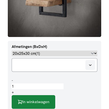
Afmetingen (BxDxH)
Wandplanken
-
Pip
aantal
+
In winkelwagen