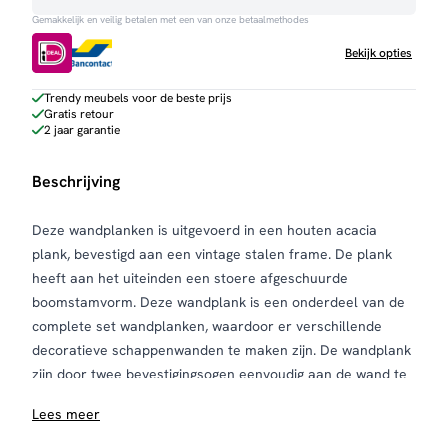
Gemakkelijk en veilig betalen met een van onze betaalmethodes
Bekijk opties
Trendy meubels voor de beste prijs
Gratis retour
2 jaar garantie
Beschrijving
Deze wandplanken is uitgevoerd in een houten acacia
plank, bevestigd aan een vintage stalen frame. De plank
heeft aan het uiteinden een stoere afgeschuurde
boomstamvorm. Deze wandplank is een onderdeel van de
complete set wandplanken, waardoor er verschillende
decoratieve schappenwanden te maken zijn. De wandplank
zijn door twee bevestigingsogen eenvoudig aan de wand te
monteren
Lees meer
Onderhoud
Je kunt de houten planken onderhouden met meubelolie