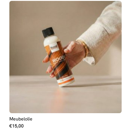
Meubelolie
Wan
Jola
€
15,00