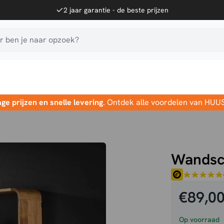
2 jaar garantie - de beste prijzen
 ben je naar opzoek?
age prijzen en snelle levering
. Ontdek alle voordelen van HUU
Wandsc
€
89,0
Op voorraad