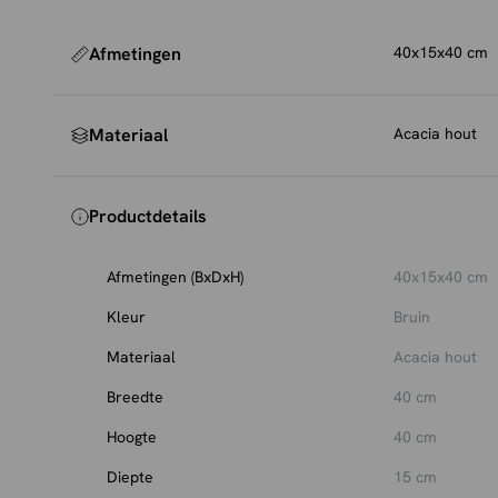
Afmetingen
40x15x40 cm
Materiaal
Acacia hout
Productdetails
Afmetingen (BxDxH)
40x15x40 cm
Kleur
Bruin
Materiaal
Acacia hout
Breedte
40 cm
Hoogte
40 cm
Diepte
15 cm