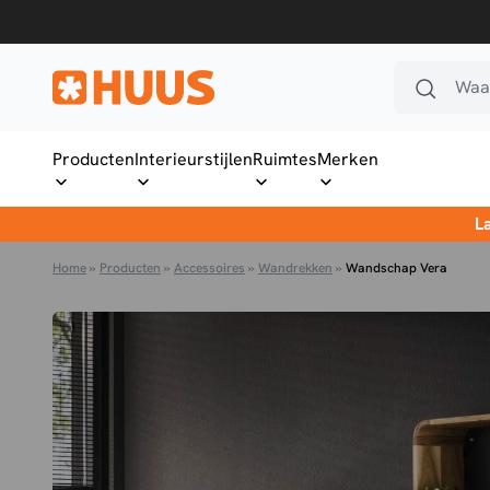
Ga naar de inhoud
Waar
HUUS.nl
Producten
Interieurstijlen
Ruimtes
Merken
L
Home
»
Producten
»
Accessoires
»
Wandrekken
»
Wandschap Vera