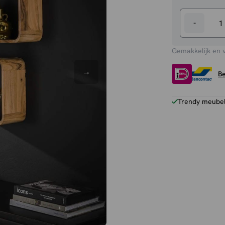
-
Wandscha
Vera
Gemakkelijk en 
aantal
Be
Trendy meubels