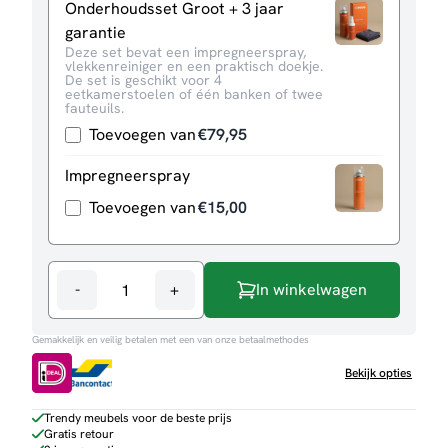
Onderhoudsset Groot + 3 jaar
garantie
Deze set bevat een impregneerspray,
vlekkenreiniger en een praktisch doekje.
De set is geschikt voor 4
eetkamerstoelen of één banken of twee
fauteuils.
Toevoegen van
€
79,95
Impregneerspray
Toevoegen van
€
15,00
-
+
In winkelwagen
Hoekbank
Matteo
Gemakkelijk en veilig betalen met een van onze betaalmethodes
aantal
Bekijk opties
Trendy meubels voor de beste prijs
Gratis retour