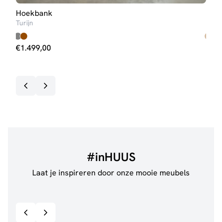
Hoekbank
Hoe
Turijn
Steij
€
1.499,00
€
69
Op v
#inHUUS
Laat je inspireren door onze mooie meubels
@anouskaband
528
@de.
Bekijk inspiratie details