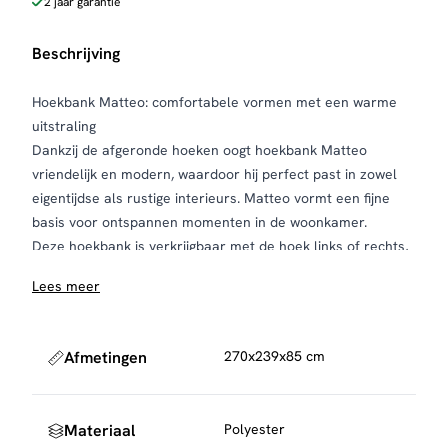
2 jaar garantie
Beschrijving
Hoekbank Matteo: comfortabele vormen met een warme
uitstraling
Dankzij de afgeronde hoeken oogt hoekbank Matteo
vriendelijk en modern, waardoor hij perfect past in zowel
eigentijdse als rustige interieurs. Matteo vormt een fijne
basis voor ontspannen momenten in de woonkamer.
Deze hoekbank is verkrijgbaar met de hoek links of rechts,
zodat je de opstelling eenvoudig afstemt op jouw ruimte.
Lees meer
Daarnaast kun je kiezen uit twee warme kleuren: naturel
en honinggeel. De bank is bekleed met polyester, een
sterke en onderhoudsvriendelijke stof die prettig aanvoelt.
Afmetingen
270x239x85 cm
De vulling van polyetherschuim in combinatie met Nosag-
vering zorgt voor een stevige, maar comfortabele zit.
Hierdoor biedt Matteo goede ondersteuning en blijft de
Materiaal
Polyester
bank mooi in vorm, ook bij dagelijks gebruik.