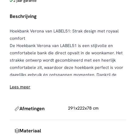
2 jaar garantie
Beschrijving
Hoekbank Verona van LABEL51: Strak design met royaal
comfort
De Hoekbank Verona van LABEL51 is een stijlvolle en
comfortabele bank die direct opvalt in de woonkamer. Het
strakke ontwerp wordt gecombineerd met een heerlijk
comfortabele zit, waardoor deze hoekbank perfect is voor
dagelijks gebruik én ontspannen momenten. Dankzij de
royale afmetingen biedt Verona veel ruimte en is het een
Lees meer
echte blikvanger in elke leefruimte.
De Hoekbank Verona van LABEL51 is verkrijgbaar in de
trendy kleur cherry chocolate en taupe. Elke bank is
Afmetingen
291x222x78 cm
handgemaakt, wat betekent dat ieder exemplaar uniek is.
Kleine verschillen in vorm en kleur onderstrepen het
ambachtelijke karakter van de bank. De comfortabele zit
Materiaal
en het tijdloze design maken Verona geschikt voor zowel