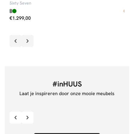
Sixty Seven
Steij
€
1.299,00
€
69
Op v
#inHUUS
Laat je inspireren door onze mooie meubels
@anouskaband
528
@thui
Bekijk inspiratie details