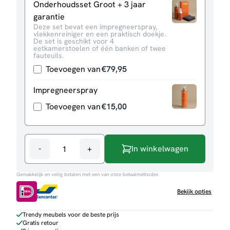
Onderhoudsset Groot + 3 jaar
garantie
Deze set bevat een impregneerspray,
vlekkenreiniger en een praktisch doekje.
De set is geschikt voor 4
eetkamerstoelen of één banken of twee
fauteuils.
Toevoegen van
€
79,95
Impregneerspray
Toevoegen van
€
15,00
-
+
In winkelwagen
Hoekbank
Verona
Gemakkelijk en veilig betalen met een van onze betaalmethodes
aantal
Bekijk opties
Trendy meubels voor de beste prijs
Gratis retour