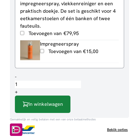
impregneerspray, vlekkenreiniger en een
praktisch doekje. De set is geschikt voor 4
eetkamerstoelen of één banken of twee
fauteuils.
Toevoegen van
€
79,95
Impregneerspray
Toevoegen van
€
15,00
Hoekbank
-
Florence
aantal
+
In winkelwagen
Gemakkelijk en veilig betalen met een van onze betaalmethodes
Bekijk opties