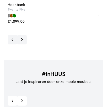
Hoekbank
Hoe
Twenty Five
Sixt
€
1.099,00
€
1.
#inHUUS
Laat je inspireren door onze mooie meubels
@de.pleck
@thui
Bekijk inspiratie details