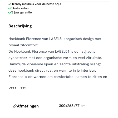
Trendy meubels voor de beste prijs
Gratis retour
2 jaar garantie
Beschrijving
Hoekbank Florence van LABEL51: organisch design met
royaal zitcomfort
De Hoekbank Florence van LABEL51 is een stijlvolle
eyecatcher met een organische vorm en veel zitruimte.
Dankzij de vloeiende lijnen en zachte uitstraling brengt
deze hoekbank direct rust en warmte in je interieur.
Florence is ontworpen om comfortabel samen te zitten en
past perfect in zowel moderne als natuurlijke woonstijlen.
Lees meer
De bank is bekleed met de luxe mushroom Royal bouclé
stof, die zacht aanvoelt en een rijke, trendy uitstraling
heeft. Elke Hoekbank Florence van LABEL51 is
Afmetingen
300x268x77 cm
handgemaakt, waardoor elk exemplaar uniek is. Kleine
verschillen in vorm en kleur benadrukken het