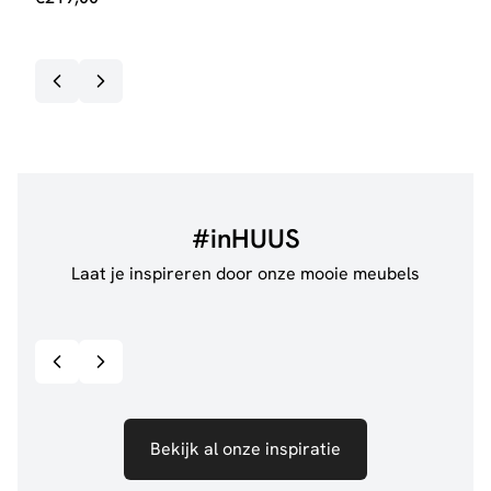
was:
is:
€399
€359
#inHUUS
Laat je inspireren door onze mooie meubels
@de.pleck
@thui
Bekijk inspiratie details
Bekijk al onze inspiratie