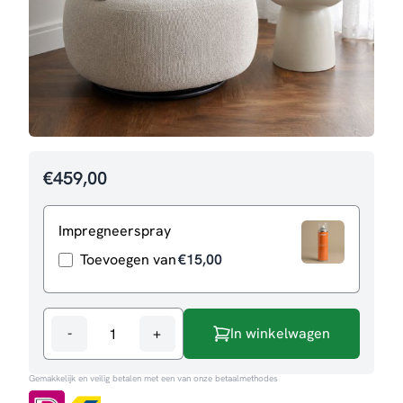
€
459,00
Impregneerspray
Toevoegen van
€
15,00
-
+
In winkelwagen
Draaifauteuil
Nusenna
Gemakkelijk en veilig betalen met een van onze betaalmethodes
aantal