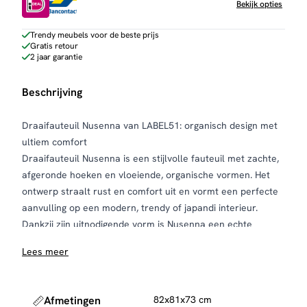
Bekijk opties
Trendy meubels voor de beste prijs
Gratis retour
2 jaar garantie
Beschrijving
Draaifauteuil Nusenna van LABEL51: organisch design met
ultiem comfort
Draaifauteuil Nusenna is een stijlvolle fauteuil met zachte,
afgeronde hoeken en vloeiende, organische vormen. Het
ontwerp straalt rust en comfort uit en vormt een perfecte
aanvulling op een modern, trendy of japandi interieur.
Dankzij zijn uitnodigende vorm is Nusenna een echte
blikvanger én een fijne plek om te ontspannen.
Lees meer
Door de compacte maar comfortabele afmeting biedt deze
fauteuil een prettige zit zonder veel ruimte in te nemen. De
draaifunctie voegt extra gebruiksgemak toe en maakt de
Afmetingen
82x81x73 cm
fauteuil praktisch in elke woonruimte.