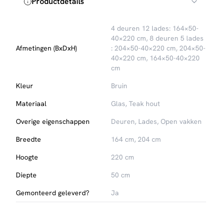
Productdetails
Of je nu extra opbergruimte zoekt of een sfeervolle
blikvanger wilt toevoegen aan je interieur, deze buffetkast is
een prachtige keuze. Bekijk de verschillende uitvoeringen
4 deuren 12 lades: 164×50-
en shop de Buffetkast bij HUUS voor de beste prijs.
40×220 cm, 8 deuren 5 lades
Afmetingen (BxDxH)
: 204×50-40×220 cm, 204×50-
40×220 cm, 164×50-40×220
cm
Kleur
Bruin
Materiaal
Glas, Teak hout
Overige eigenschappen
Deuren, Lades, Open vakken
Breedte
164 cm, 204 cm
Hoogte
220 cm
Diepte
50 cm
Gemonteerd geleverd?
Ja