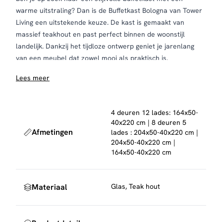
warme uitstraling? Dan is de Buffetkast Bologna van Tower
Living een uitstekende keuze. De kast is gemaakt van
massief teakhout en past perfect binnen de woonstijl
landelijk. Dankzij het tijdloze ontwerp geniet je jarenlang
van een meubel dat zowel mooi als praktisch is.
Waarom kiezen voor de deze buffetkast?
Lees meer
De buffetkast biedt volop ruimte om jouw spullen netjes op
te bergen én mooie accessoires een plek te geven.
Bovendien is de kast verkrijgbaar in twee verschillende
4 deuren 12 lades: 164x50-
formaten, waardoor er altijd een uitvoering is die past bij
40x220 cm | 8 deuren 5
jouw interieur.
Afmetingen
lades : 204x50-40x220 cm |
De voordelen op een rij:
204x50-40x220 cm |
164x50-40x220 cm
Gemaakt van hoogwaardig teakhout
Verkrijgbaar in twee formaten
Veel opbergruimte achter deuren en in open vakken
Materiaal
Glas, Teak hout
Perfect passend binnen de woonstijl landelijk
Hoogwaardige kwaliteit van Tower Living
Ontdek de Buffetkast Bologna bij HUUS