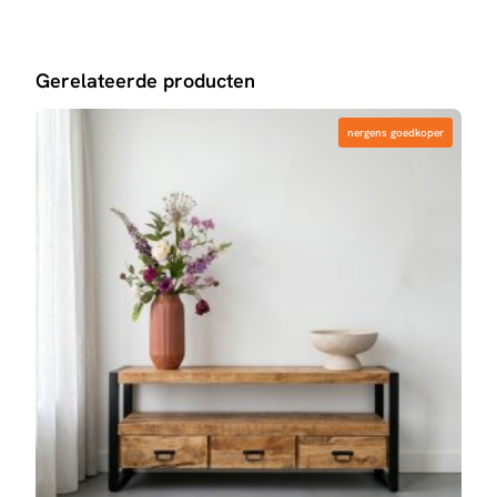
Gerelateerde producten
nergens goedkoper
nergens goedkoper