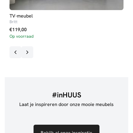
TV-meubel
Dres
Britt
Britt
€
119,00
€
31
Op voorraad
#inHUUS
Laat je inspireren door onze mooie meubels
Bekijk al onze inspiratie