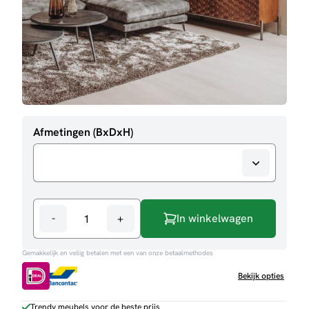
Afmetingen (BxDxH)
-
+
In winkelwagen
Dressoir
Paola
Gemakkelijk en veilig betalen met een van onze betaalmethodes
aantal
Bekijk opties
Trendy meubels voor de beste prijs