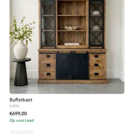
Buffetkast
TV-
Lotte
Lott
€
699,00
€
29
Op voorraad
Op v