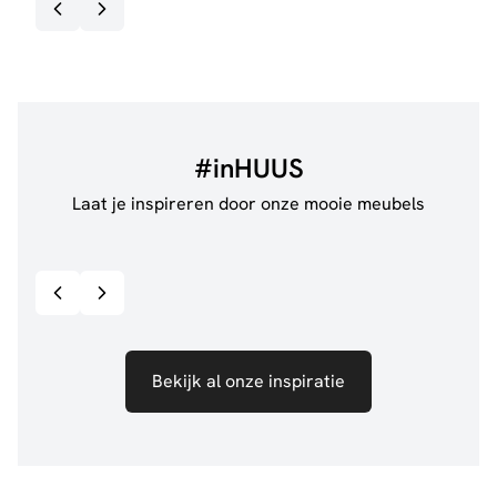
#inHUUS
Laat je inspireren door onze mooie meubels
@jillgoede_
867
@de.
Bekijk inspiratie details
Bekijk al onze inspiratie