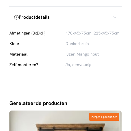
Productdetails
Afmetingen (BxDxH)
170x45x75cm, 225x45x75cm
Kleur
Donkerbruin
Materiaal
IJzer, Mango hout
Zelf monteren?
Ja, eenvoudig
Gerelateerde producten
nergens goedkoper
nergens goedkoper