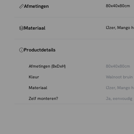
Afmetingen
80x40x80cm
Materiaal
IJzer, Mango h
Productdetails
Afmetingen (BxDxH)
80x40x80cm
Kleur
Walnoot bruin
Materiaal
IJzer, Mango h
Zelf monteren?
Ja, eenvoudig