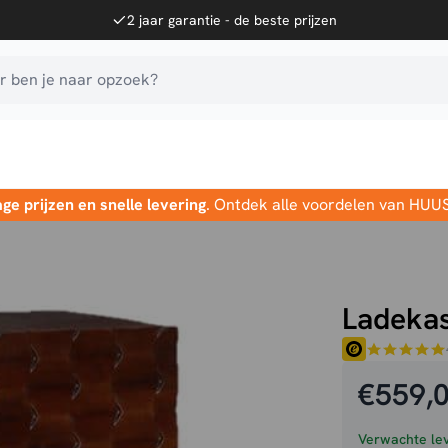
2 jaar garantie - de beste prijzen
 ben je naar opzoek?
age prijzen en snelle levering
. Ontdek alle voordelen van HUU
Ladekas
€
559,
Verwachte lev