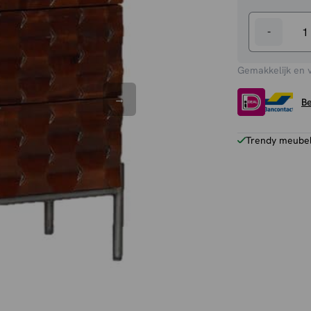
-
Ladekast
Paola
Gemakkelijk en 
aantal
Be
Trendy meubels