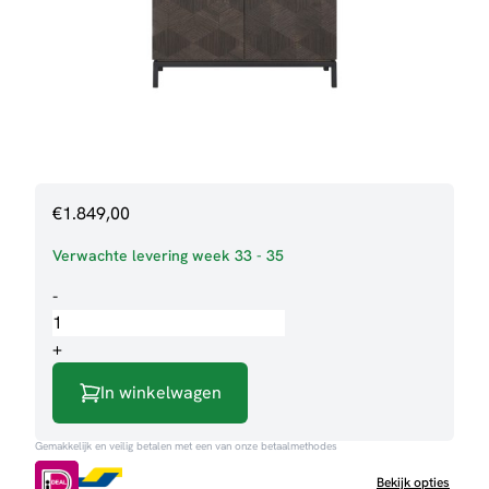
€
1.849,00
Verwachte levering week 33 - 35
Opbergkast
-
San
Marino
+
aantal
In winkelwagen
Gemakkelijk en veilig betalen met een van onze betaalmethodes
Bekijk opties