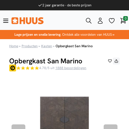
Ga naar de inhoud
2 jaar garantie - de beste prijzen
0
Win
HUUS.nl
Lage prijzen en snelle levering
. Ontdek alle voordelen van HUUS
»
Home
»
Producten
»
Kasten
»
Opbergkast San Marino
Opbergkast San Marino
4.78/5 uit
1888 beoordelingen