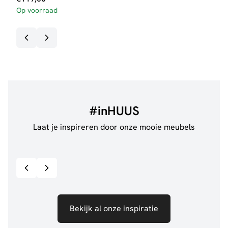
Op voorraad
#inHUUS
Laat je inspireren door onze mooie meubels
@jillgoede_
867
@de.
Bekijk inspiratie details
Bekijk al onze inspiratie