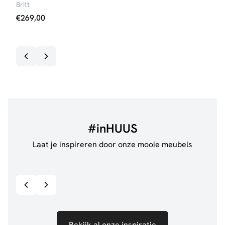
Britt
Britt
€
269,00
€
31
#inHUUS
Laat je inspireren door onze mooie meubels
@jillgoede_
867
@de.
Bekijk inspiratie details
Bekijk al onze inspiratie