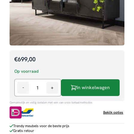
€
699,00
Op voorraad
-
+
In winkelwagen
TV-
meubel
Gemakkelijk en veilig betalen met een van onze betaalmethodes
Maria
aantal
Bekijk opties
Trendy meubels voor de beste prijs
Gratis retour