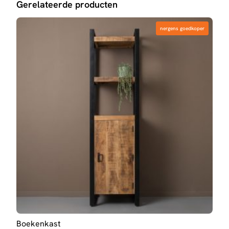
Gerelateerde producten
nergens goedkoper
nergens goedkoper
Boekenkast
Dres