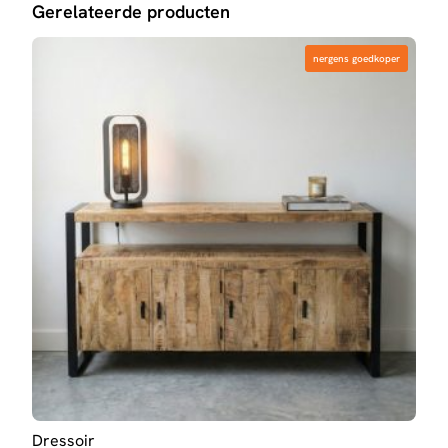
Gerelateerde producten
nergens goedkoper
nergens goedkoper
Dressoir
TV-