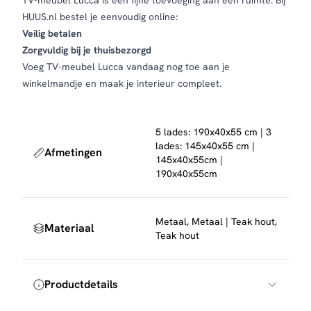
TV-meubel Lucca is een fijne toevoeging aan een ruimte. Bij
HUUS.nl bestel je eenvoudig online:
Veilig betalen
Zorgvuldig bij je thuisbezorgd
Voeg TV-meubel Lucca vandaag nog toe aan je
winkelmandje en maak je interieur compleet.
5 lades: 190x40x55 cm | 3
lades: 145x40x55 cm |
Afmetingen
145x40x55cm |
190x40x55cm
Metaal, Metaal | Teak hout,
Materiaal
Teak hout
Productdetails