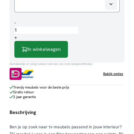
TV-
-
meubel
Lucca
+
aantal
In winkelwagen
Gemakkelijk en veilig betalen met een van onze betaalmethodes
Bekijk opties
Trendy meubels voor de beste prijs
Gratis retour
2 jaar garantie
Beschrijving
Ben je op zoek naar tv-meubels passend in jouw interieur?