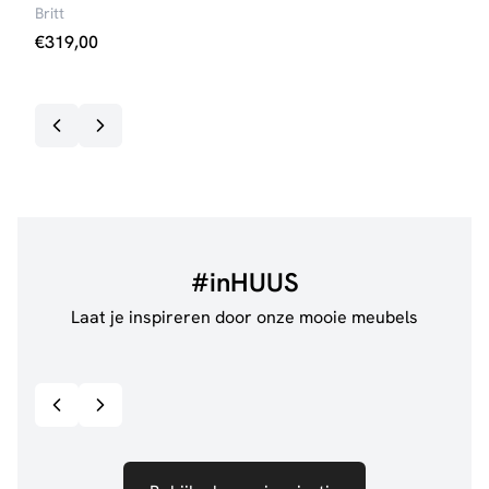
Britt
Lott
€
319,00
€
29
Op v
#inHUUS
Laat je inspireren door onze mooie meubels
@jillgoede_
867
@de.
Bekijk inspiratie details