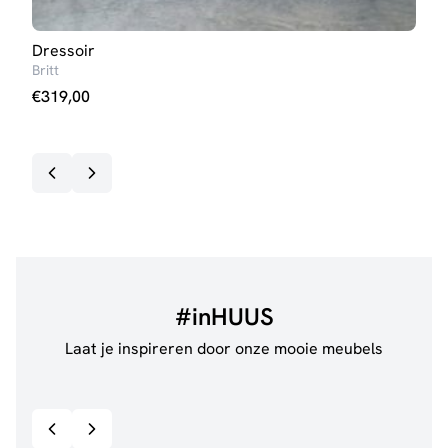
Dressoir
Boe
Britt
Britt
€
319,00
€
26
#inHUUS
Laat je inspireren door onze mooie meubels
@jillgoede_
867
@ano
Bekijk inspiratie details