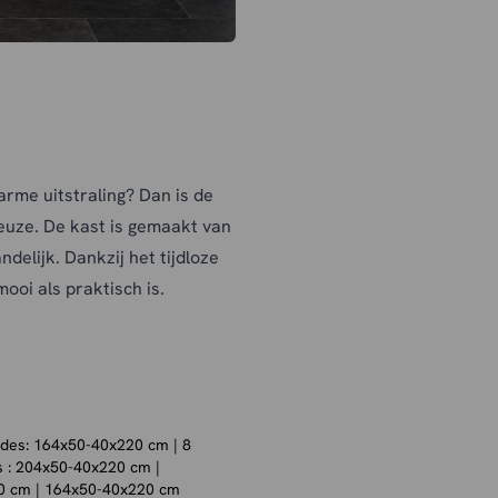
arme uitstraling? Dan is de
euze. De kast is gemaakt van
delijk. Dankzij het tijdloze
ooi als praktisch is.
s op te bergen én mooie
rkrijgbaar in twee
g is die past bij jouw
ades: 164x50-40x220 cm | 8
s : 204x50-40x220 cm |
0 cm | 164x50-40x220 cm