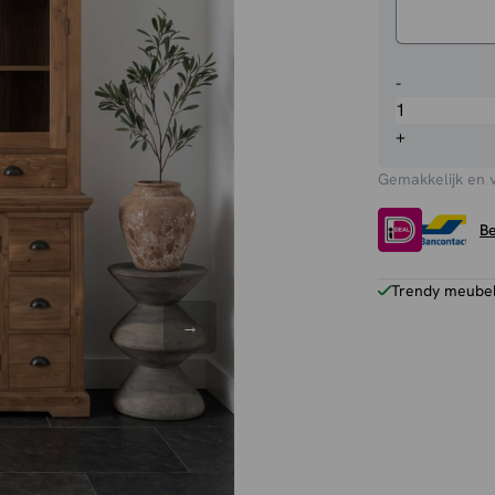
Buffetkast
-
Bologna
aantal
+
Gemakkelijk en 
Be
Trendy meubels