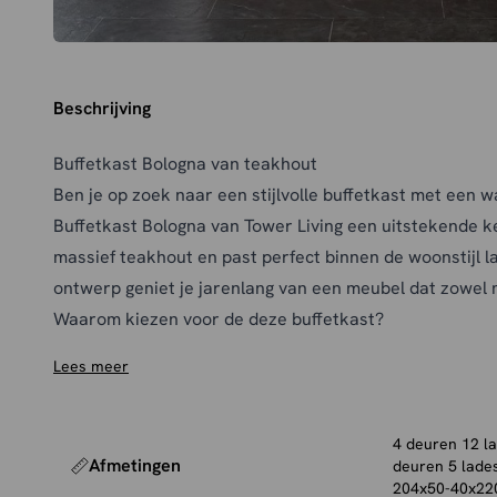
Beschrijving
Buffetkast Bologna van teakhout
Ben je op zoek naar een stijlvolle buffetkast met een w
Buffetkast Bologna van Tower Living een uitstekende k
massief teakhout en past perfect binnen de woonstijl lan
ontwerp geniet je jarenlang van een meubel dat zowel m
Waarom kiezen voor de deze buffetkast?
De buffetkast biedt volop ruimte om jouw spullen netje
Lees meer
accessoires een plek te geven. Bovendien is de kast ve
verschillende formaten, waardoor er altijd een uitvoerin
interieur.
4 deuren 12 l
Afmetingen
deuren 5 lade
De voordelen op een rij:
204x50-40x22