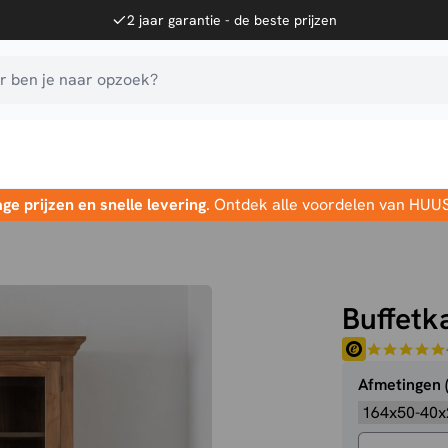
2 jaar garantie - de beste prijzen
 ben je naar opzoek?
age prijzen en snelle levering
. Ontdek alle voordelen van HUU
Buffetk
Afmetingen 