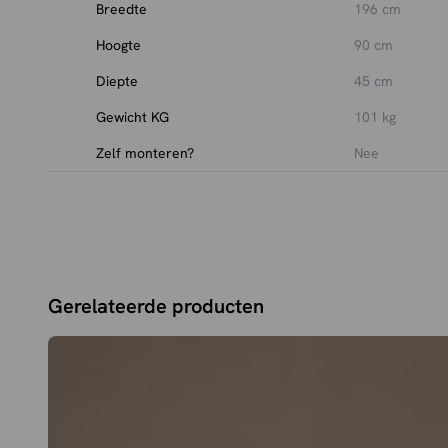
regelmatig te behandelen met onze
Breedte
meubelolie
196 cm
. Dit he
beschermt tegen vlekken en zorgt ervoor dat het dresso
Hoogte
90 cm
behoudt. Neem het meubel daarnaast af met een zachte,
Diepte
45 cm
doek en vermijd agressieve schoonmaakmiddelen.
Gewicht KG
101 kg
Zelf monteren?
Nee
Gerelateerde producten