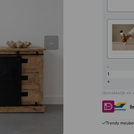
Dressoir
-
Lotte
aantal
+
Gemakkelijk en 
Be
Trendy meubels