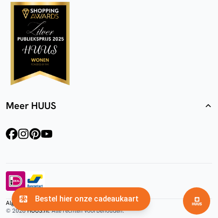
Meer HUUS
facebook
instagram
pinterest
youtube
Algemene voorwaarden
Privacyverklaring
Cookies
© 2026
HUUS.nl
. Alle rechten voorbehouden.