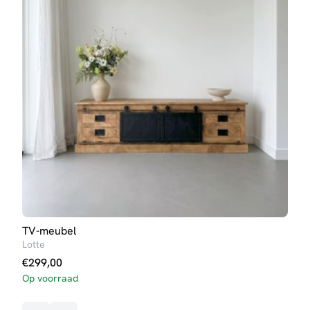
TV-meubel
Boe
Lotte
Britt
€
299,00
€
26
Op voorraad