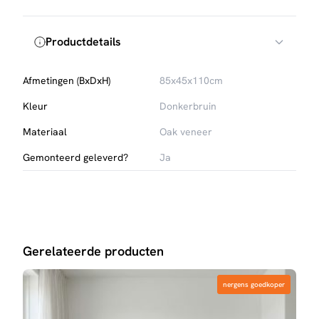
Productdetails
Afmetingen (BxDxH)
85x45x110cm
Kleur
Donkerbruin
Materiaal
Oak veneer
Gemonteerd geleverd?
Ja
Gerelateerde producten
nergens goedkoper
nergens goedkoper