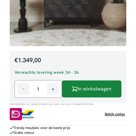
€
1.349,00
Verwachte levering week 34 - 36
-
+
In winkelwagen
Ladekast
San
Gemakkelijk en veilig betalen met een van onze betaalmethodes
Marino
aantal
Bekijk opties
Trendy meubels voor de beste prijs
Gratis retour