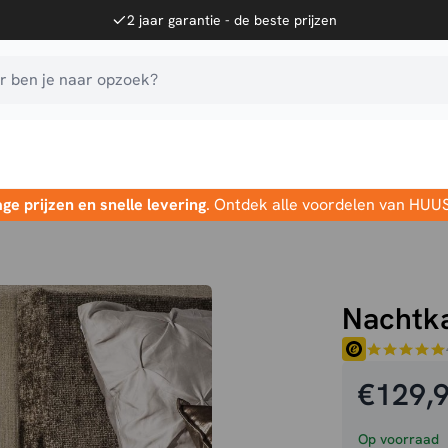
2 jaar garantie - de beste prijzen
 ben je naar opzoek?
age prijzen en snelle levering
. Ontdek alle voordelen van HUU
Nachtka
€
129,
Op voorraad