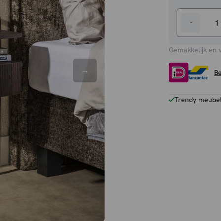
-
Nachtkastj
Cato
Gemakkelijk en 
aantal
Be
Trendy meubels