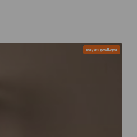
nergens goedkoper
nergens goedkoper