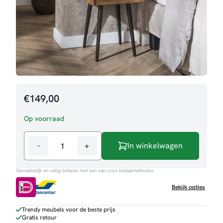
€
149,00
Op voorraad
-
+
In winkelwagen
Nachtkastje
Frans
Gemakkelijk en veilig betalen met een van onze betaalmethodes
aantal
Bekijk opties
Trendy meubels voor de beste prijs
Gratis retour