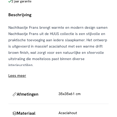
2 jaar garantie
Beschrijving
Nachtkastje Frans brengt warmte en modern design samen
Nachtkastje Frans uit de HUUS collectie is een stijlvolle en
praktische toevoeging aan iedere slaapkamer. Het ontwerp
is uitgevoerd in massief acaciahout met een warme drift
brown finish, wat zorgt voor een natuurlijke en sfeervolle
uitstraling die moeiteloos past binnen diverse
interieurstijlen.
Het metalen onderstel is gepoedercoat in een bijpassende
Lees meer
bronzen kleur. Deze combinatie van hout en metaal geeft
het nachtkastje een modern en evenwichtig karakter,
waarbij warmte en strak design mooi samenkomen.
Afmetingen
35x35x61 cm
Frans is voorzien van twee massief houten lades die
voldoende ruimte bieden voor het opbergen van dagelijkse
essentials zoals boeken, accessoires of persoonlijke items.
Materiaal
Acaciahout
Zo blijft je slaapkamer netjes en georganiseerd zonder in te