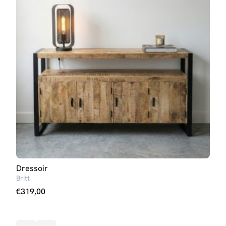
Dressoir
Buff
Britt
Lott
€
319,00
€
69
Op v