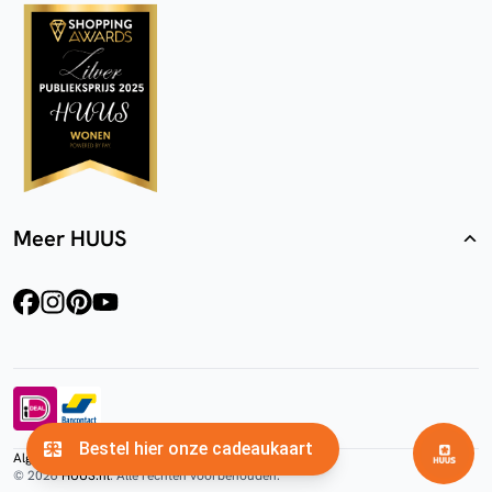
Meer HUUS
facebook
instagram
pinterest
youtube
Algemene voorwaarden
Privacyverklaring
Cookies
© 2026
HUUS.nl
. Alle rechten voorbehouden.