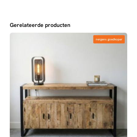
Gerelateerde producten
nergens goedkoper
nergens goedkoper