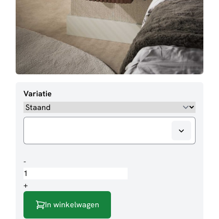
Variatie
Nachtkastje
-
Malta
aantal
+
In winkelwagen