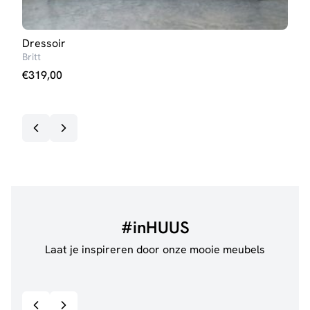
Dressoir
Boe
Britt
Britt
€
319,00
€
26
#inHUUS
Laat je inspireren door onze mooie meubels
@jillgoede_
867
@de.
Bekijk inspiratie details