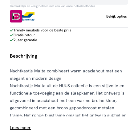
Gemakkelijk en veilig betalen met een van onze betaalmethodes
Bekijk opties
Trendy meubels voor de beste prijs
Gratis retour
2 jaar garantie
Beschrijving
Nachtkastje Malta combineert warm acaciahout met een
elegant en modern design
Nachtkastje Malta uit de HUUS collectie is een stijlvolle en
functionele toevoeging aan de slaapkamer. Het ontwerp is
uitgevoerd in acaciahout met een warme bruine kleur,
gecombineerd met een brons gepoedercoat metalen
frame. Het ronde buisframe omsluit het ontwerp subtiel en
zorgt voor een luchtige, moderne uitstraling.
Lees meer
Het nachtkastje beschikt over een praktische indeling met
een lade en een open legplank. De lade heeft een licht