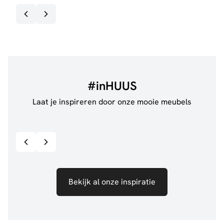
#inHUUS
Laat je inspireren door onze mooie meubels
@jillgoede_
867
@de.
Bekijk inspiratie details
Bekijk al onze inspiratie