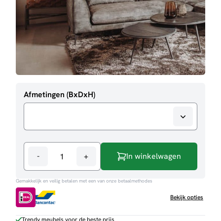
Afmetingen (BxDxH)
-
+
In winkelwagen
Opbergkast
Paola
Gemakkelijk en veilig betalen met een van onze betaalmethodes
aantal
Bekijk opties
Trendy meubels voor de beste prijs