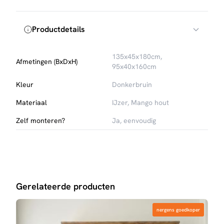
Productdetails
135x45x180cm,
Afmetingen (BxDxH)
95x40x160cm
Kleur
Donkerbruin
Materiaal
IJzer, Mango hout
Zelf monteren?
Ja, eenvoudig
Gerelateerde producten
nergens goedkoper
nergens goedkoper