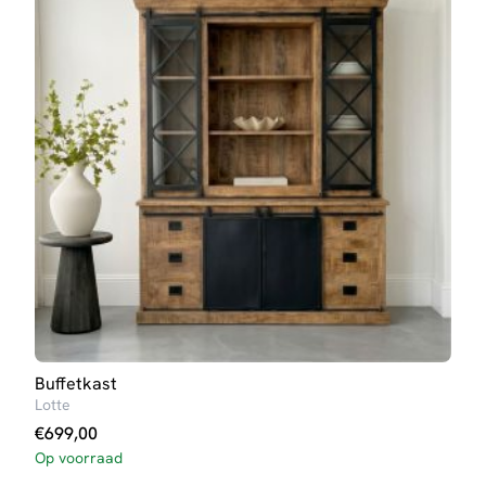
Buffetkast
Dres
Lotte
Britt
€
699,00
€
31
Op voorraad