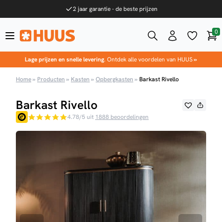
Ga naar de inhoud
2 jaar garantie - de beste prijzen
0
Win
HUUS.nl
Lage prijzen en snelle levering
. Ontdek alle voordelen van HUUS
»
Home
»
Producten
»
Kasten
»
Opbergkasten
»
Barkast Rivello
Barkast Rivello
4.78/5 uit
1888 beoordelingen