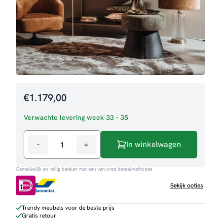
€
1.179,00
Verwachte levering week 33 - 35
-
+
In winkelwagen
Barkast
Rivello
Gemakkelijk en veilig betalen met een van onze betaalmethodes
aantal
Bekijk opties
Trendy meubels voor de beste prijs
Gratis retour