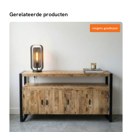
Gerelateerde producten
nergens goedkoper
nergens goedkoper