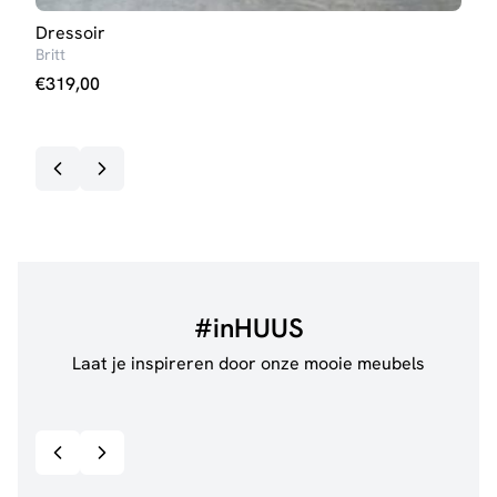
Dressoir
TV-
Britt
Britt
€
319,00
€
11
Op v
#inHUUS
Laat je inspireren door onze mooie meubels
@jillgoede_
867
@de.
Bekijk inspiratie details