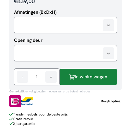
€
839,00
Afmetingen (BxDxH)
Opening deur
-
+
In winkelwagen
Opbergkast
Bresso
Gemakkelijk en veilig betalen met een van onze betaalmethodes
aantal
Bekijk opties
Trendy meubels voor de beste prijs
Gratis retour
2 jaar garantie