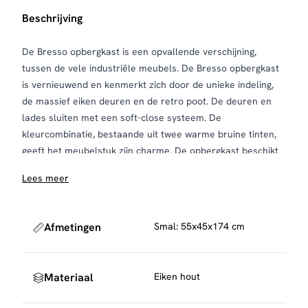
Beschrijving
De Bresso opbergkast is een opvallende verschijning,
tussen de vele industriële meubels. De Bresso opbergkast
is vernieuwend en kenmerkt zich door de unieke indeling,
de massief eiken deuren en de retro poot. De deuren en
lades sluiten met een soft-close systeem. De
kleurcombinatie, bestaande uit twee warme bruine tinten,
geeft het meubelstuk zijn charme. De opbergkast beschikt
over twee deuren. Combineer dit artikel met de overige
Lees meer
meubels uit onze collectie Bresso!
Afmetingen
Smal: 55x45x174 cm
Materiaal
Eiken hout