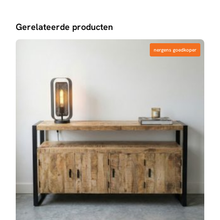
Gerelateerde producten
nergens goedkoper
nergens goedkoper