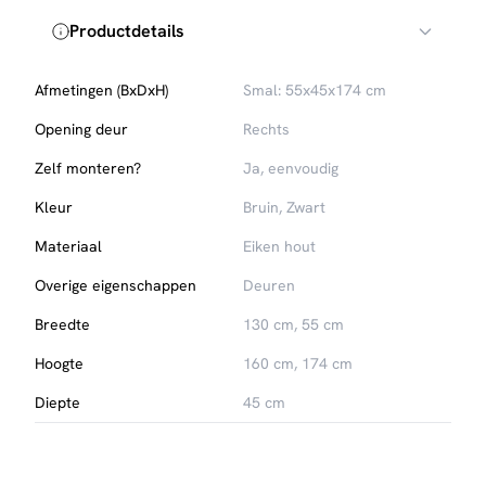
Productdetails
Afmetingen (BxDxH)
Smal: 55x45x174 cm
Opening deur
Rechts
Zelf monteren?
Ja, eenvoudig
Kleur
Bruin, Zwart
Materiaal
Eiken hout
Overige eigenschappen
Deuren
Breedte
130 cm, 55 cm
Hoogte
160 cm, 174 cm
Diepte
45 cm