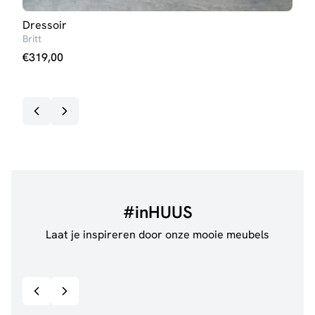
Dressoir
TV-
Britt
Britt
€
319,00
€
11
Op v
#inHUUS
Laat je inspireren door onze mooie meubels
@jillgoede_
867
@de.
Bekijk inspiratie details