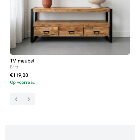
TV-meubel
Buff
Britt
Lott
€
119,00
€
69
Op voorraad
Op v