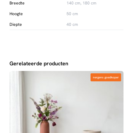
Breedte
140 cm, 180 cm
Hoogte
50 cm
Diepte
40 cm
Gerelateerde producten
nergens goedkoper
nergens goedkoper