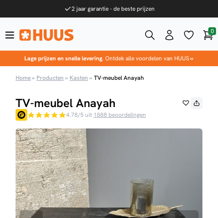
Ga naar de inhoud
2 jaar garantie - de beste prijzen
0
Win
HUUS.nl
Lage prijzen en snelle levering
. Ontdek alle voordelen van HUUS
»
Home
»
Producten
»
Kasten
»
TV-meubel Anayah
TV-meubel Anayah
4.78/5 uit
1888 beoordelingen