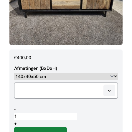
€
400,00
Afmetingen (BxDxH)
TV-
-
meubel
Anayah
+
aantal