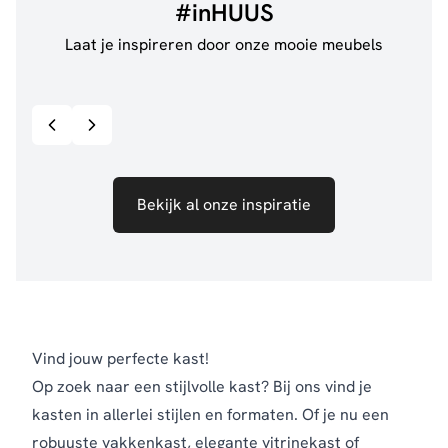
#inHUUS
Laat je inspireren door onze mooie meubels
@jillgoede_
867
@de.
Bekijk inspiratie details
Bekijk al onze inspiratie
Vind jouw perfecte kast!
Op zoek naar een stijlvolle kast? Bij ons vind je
kasten in allerlei stijlen en formaten. Of je nu een
robuuste vakkenkast, elegante vitrinekast of