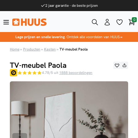
Ga naar de inhoud
2 jaar garantie - de beste prijzen
0
Win
HUUS.nl
Lage prijzen en snelle levering
. Ontdek alle voordelen van HUUS
»
Home
»
Producten
»
Kasten
»
TV-meubel Paola
TV-meubel Paola
4.78/5 uit
1888 beoordelingen