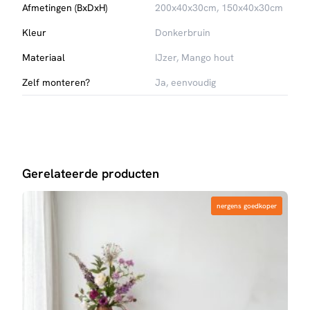
Afmetingen (BxDxH)
200x40x30cm, 150x40x30cm
Kleur
Donkerbruin
Materiaal
IJzer, Mango hout
Zelf monteren?
Ja, eenvoudig
Gerelateerde producten
nergens goedkoper
nergens goedkoper