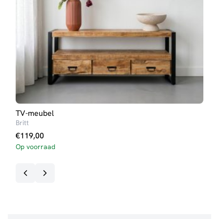
TV-meubel
Buff
Britt
Lott
€
119,00
€
69
Op voorraad
Op v