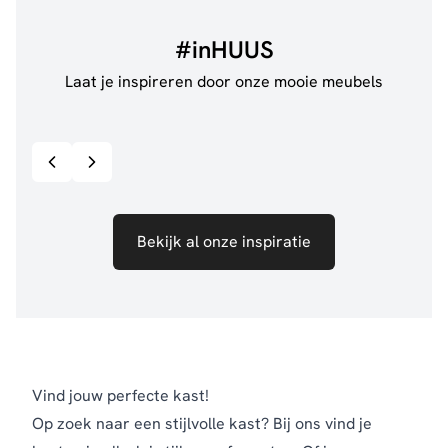
#inHUUS
Laat je inspireren door onze mooie meubels
@jillgoede_
867
@de.
Bekijk inspiratie details
Bekijk al onze inspiratie
Vind jouw perfecte kast!
Op zoek naar een stijlvolle kast? Bij ons vind je