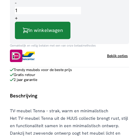
TV-
-
meubel
Tenna
+
aantal
In winkelwagen
Gemakkelijk en veilig betalen met een van onze betaalmethodes
Bekijk opties
Trendy meubels voor de beste prijs
Gratis retour
2 jaar garantie
Beschrijving
TV-meubel Tenna – strak, warm en minimalistisch
Het TV-meubel Tenna uit de HUUS collectie brengt rust, stijl
en functionaliteit samen in een minimalistisch ontwerp.
Dankzij het zwevende ontwerp oogt het meubel licht en