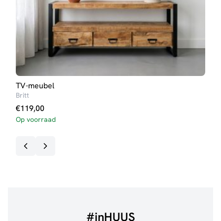
TV-meubel
Buff
Britt
Lott
€
119,00
€
69
Op voorraad
Op v
#inHUUS