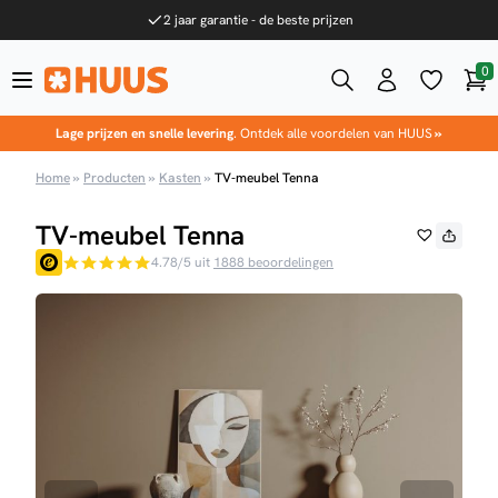
Ga naar de inhoud
2 jaar garantie - de beste prijzen
0
Win
HUUS.nl
Lage prijzen en snelle levering
. Ontdek alle voordelen van HUUS
»
Home
»
Producten
»
Kasten
»
TV-meubel Tenna
TV-meubel Tenna
4.78/5 uit
1888 beoordelingen