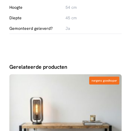
Hoogte
54 cm
Diepte
45 cm
Gemonteerd geleverd?
Ja
Gerelateerde producten
nergens goedkoper
nergens goedkoper