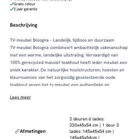
Gratis retour
2 jaar garantie
Beschrijving
TV-meubel Bologna – Landelijk, tijdloos en duurzaam
TV-meubel Bologna combineert ambachtelijk vakmanschap
met een warme, landelijke uitstraling. Vervaardigd van
100% gerecycled massief teakhout heeft ieder meubel een
uniek karakter. De natuurlijke houtstructuren, noesten en
kleurnuances van het zorgvuldig geselecteerde oude
teakhout geven het tv-meubel een authentieke en
sfeervolle uitstraling.
Lees meer
Dankzij de robuuste uitvoering en tijdloze vormgeving past
Bologna moeiteloos in een landelijk, industrieel of modern
interieur. Het massieve teakhout zorgt niet alleen voor een
2 deuren 6 lades:
stijlvolle uitstraling, maar staat ook garant voor een
220x45x54 cm | 1 deur 3
duurzaam meubel waar je jarenlang plezier van hebt.
Afmetingen
lades: 145x45x54 cm |
Bologna is verkrijgbaar in twee afmetingen, waardoor je
145x45x54cm |