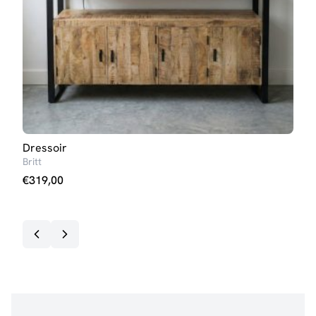
Dressoir
TV-
Britt
Britt
€
319,00
€
11
Op v