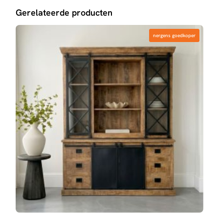
Gerelateerde producten
nergens goedkoper
nergens goedkoper