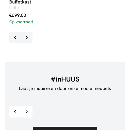
Buffetkast
Dres
Lotte
Britt
€
699,00
€
31
Op voorraad
#inHUUS
Laat je inspireren door onze mooie meubels
@jillgoede_
867
@ano
Bekijk inspiratie details