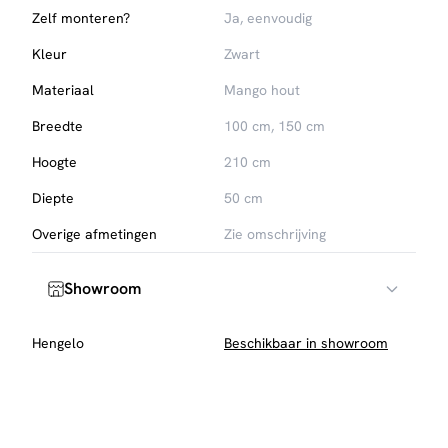
kleur jarenlang stralen. Kies voor kwaliteit en stijl met deze
Zelf monteren?
Ja, eenvoudig
unieke opberger.
Kleur
Zwart
Materiaal
Mango hout
Breedte
100 cm, 150 cm
Hoogte
210 cm
Diepte
50 cm
Overige afmetingen
Zie omschrijving
Showroom
Hengelo
Beschikbaar in showroom