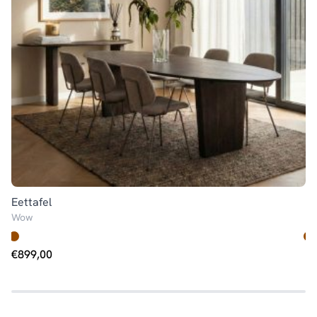
Eettafel
Sa
Wow
W
€
899,00
€
Op