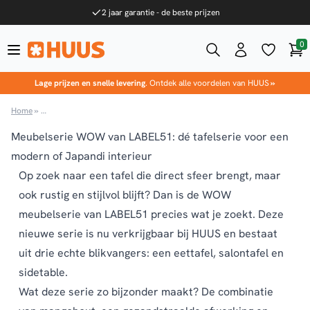
Ga naar de inhoud
2 jaar garantie - de beste prijzen
0
Win
HUUS.nl
Lage prijzen en snelle levering
. Ontdek alle voordelen van HUUS
»
Home
»
Meubelserie WOW van LABEL51: dé tafelserie voor een modern of Japan
Meubelserie WOW van LABEL51: dé tafelserie voor een
modern of Japandi interieur
Op zoek naar een tafel die direct sfeer brengt, maar
ook rustig en stijlvol blijft? Dan is de WOW
meubelserie van LABEL51 precies wat je zoekt. Deze
nieuwe serie is nu verkrijgbaar bij HUUS en bestaat
uit drie echte blikvangers: een eettafel, salontafel en
sidetable.
Wat deze serie zo bijzonder maakt? De combinatie