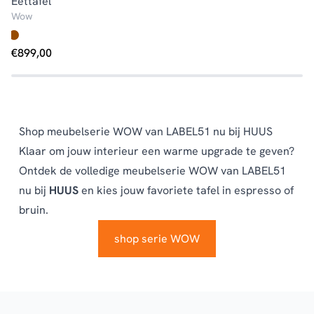
Eettafel
E
Wow
Lo
€
€
899,00
Op
Shop meubelserie WOW van LABEL51 nu bij HUUS
Klaar om jouw interieur een warme upgrade te geven?
Ontdek de volledige
meubelserie WOW
van LABEL51
nu bij
HUUS
en kies jouw favoriete tafel in espresso of
bruin.
shop serie WOW