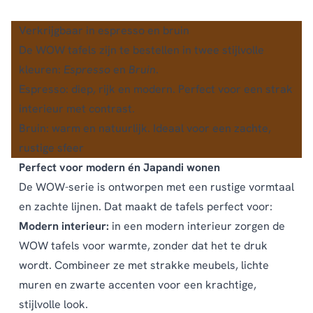
Verkrijgbaar in espresso en bruin
De WOW tafels zijn te bestellen in twee stijlvolle
kleuren:
Espresso
en
Bruin
.
Espresso: diep, rijk en modern. Perfect voor een strak
interieur met contrast.
Bruin: warm en natuurlijk. Ideaal voor een zachte,
rustige sfeer
Perfect voor modern én Japandi wonen
De WOW-serie is ontworpen met een rustige vormtaal
en zachte lijnen. Dat maakt de tafels perfect voor:
Modern interieur:
in een modern interieur zorgen de
WOW tafels voor warmte, zonder dat het te druk
wordt. Combineer ze met strakke meubels, lichte
muren en zwarte accenten voor een krachtige,
stijlvolle look.