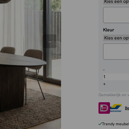
Kleur
Eettafel
-
Wow
aantal
+
Gemakkelijk en 
Be
Trendy meubels