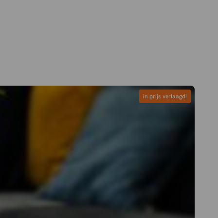
in prijs verlaagd!
in prijs verlaagd!