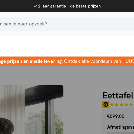
2 jaar garantie - de beste prijzen
 ben je naar opzoek?
age prijzen en snelle levering
. Ontdek alle voordelen van HUU
Eettafe
€
899,00
Afmetingen 