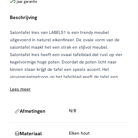
2 jaar garantie
Beschrijving
Salontafel Ines van LABEL51 is een trendy meubel
uitgevoerd in naturel eikenfineer. De ovale vorm van de
salontafel maakt het een strak en stijlvol meubel.
Salontafel Ines heeft een ovaal tafelblad dat rust op vier
kegelvormige hoge poten. Doordat de poten licht naar
binnen staan krijgt de tafel een speels accent. Het
vissengraatpatroon op het tafelblad geeft de tafel een
elegante uitstraling. Deze tafel past perfect in een modern
Lees meer
en minimalistisch interieur.
Salontafel Ines heeft een prachtige uitstraling met een
speels accent. Door haar trendy vormen en elegante
Afmetingen
N/B
uitstraling is Ines een échte aanwinst in jouw interieur.
– Salontafel Ines is elegant met een speels accent
– Salontafel Ines is perfect te combineren met eettafel Ines
Materiaal
Eiken hout
– Elke salontafel Ines is anders door de nerven in het