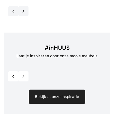
#inHUUS
Laat je inspireren door onze mooie meubels
@jillgoede_
867
@de.
Bekijk inspiratie details
Bekijk al onze inspiratie