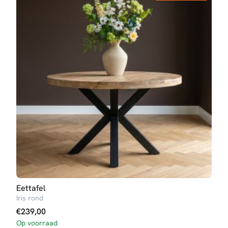
Eettafel
Eett
Iris rond
Iris 
€
239,00
€
27
Op voorraad