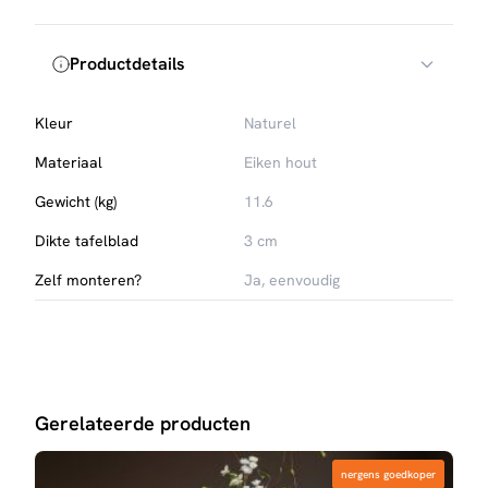
eikenfineer
Productdetails
Kleur
Naturel
Materiaal
Eiken hout
Gewicht (kg)
11.6
Dikte tafelblad
3 cm
Zelf monteren?
Ja, eenvoudig
Gerelateerde producten
nergens goedkoper
nergens goedkoper