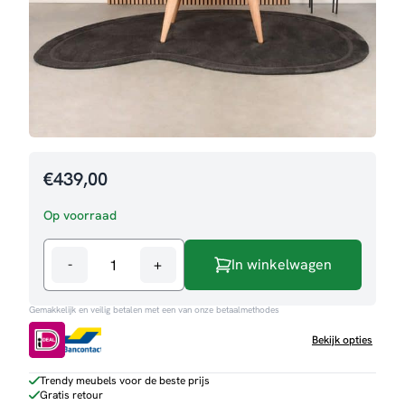
€
439,00
Op voorraad
-
+
In winkelwagen
Salontafel
Ines
Gemakkelijk en veilig betalen met een van onze betaalmethodes
aantal
Bekijk opties
Trendy meubels voor de beste prijs
Gratis retour