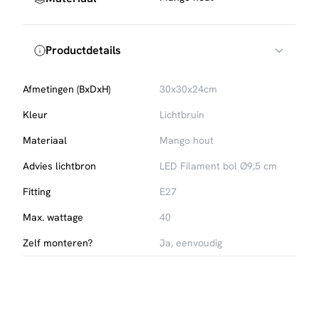
Productdetails
Afmetingen (BxDxH)
30x30x24cm
Kleur
Lichtbruin
Materiaal
Mango hout
Advies lichtbron
LED Filament bol Ø9,5 cm
Fitting
E27
Max. wattage
40
Zelf monteren?
Ja, eenvoudig