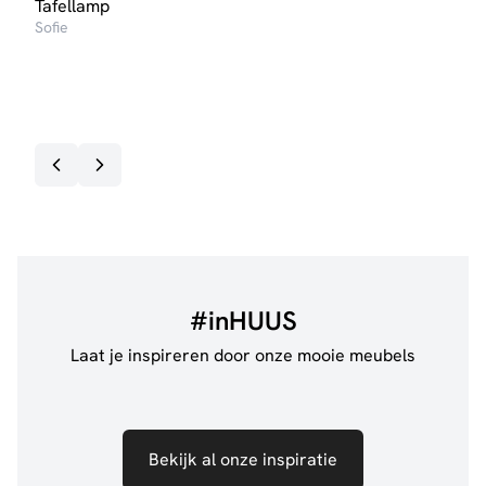
Tafellamp
Lich
Sofie
LED 
€
4,
Op v
#inHUUS
Laat je inspireren door onze mooie meubels
Bekijk al onze inspiratie