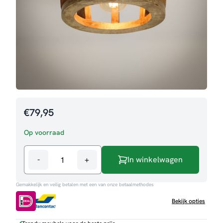
€
79,95
Op voorraad
-
+
In winkelwagen
Plafondlamp
Brain
Gemakkelijk en veilig betalen met een van onze betaalmethodes
aantal
Bekijk opties