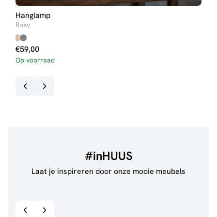
Hanglamp
Tafe
Roxy
Sofie
€
59,00
Op voorraad
#inHUUS
Laat je inspireren door onze mooie meubels
@jillgoede_
867
@de.
Bekijk inspiratie details