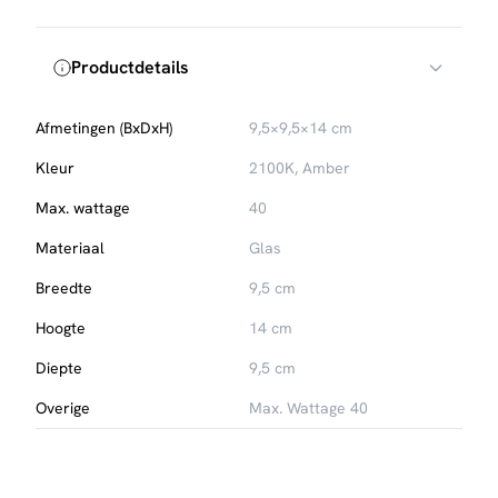
Productdetails
Afmetingen (BxDxH)
9,5×9,5×14 cm
Kleur
2100K, Amber
Max. wattage
40
Materiaal
Glas
Breedte
9,5 cm
Hoogte
14 cm
Diepte
9,5 cm
Overige
Max. Wattage 40