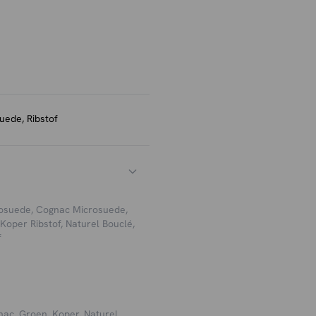
n en kleuren.
ken met de rib mee te
ek laat de meeste vlekken
en vochtige doek de vlek
e ribstof heerlijk zacht.
uede, Ribstof
te beschermen tegen krassen.
rosuede
,
Cognac Microsuede
,
Koper Ribstof
,
Naturel Bouclé
,
f
nac, Groen, Koper, Naturel