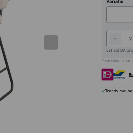
Variatie
-
Barstoel
Noah
Let op! Dit pr
-
Gemakkelijk en 
Laag
aantal
Be
Trendy meubels