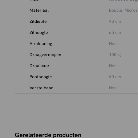
Materiaal
Bouclé, Micros
Zitdiepte
43 cm
Zithoogte
65 cm
Armleuning
Nee
Draagvermogen
100kg
Draaibaar
Nee
Poothoogte
60 cm
Verstelbaar
Nee
Gerelateerde producten