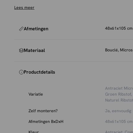
extra comfortabel. Verkrijgbaar in verschillende stoffe
Lees meer
Onderhoud en bescherming
Om de ribcord stof mooi te houden, raden we aan vlek
verwijderen. Deppen met een lichtvochtige, schone do
Afmetingen
48x61x105 cm
eenvoudig verdwijnen. Voor hardnekkige vlekken kan e
absorberen. Naborstelen met een zachte borstel houdt d
Materiaal
Bouclé, Micros
Gebruik viltjes of dopjes onder het frame om je vloer 
Productdetails
Antraciet Mic
Variatie
Groen Ribstof
,
Naturel Ribsto
Zelf monteren?
Ja, eenvoudig
Afmetingen BxDxH
48x61x105 cm
Kleur
Antraciet, Cog