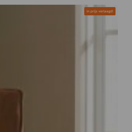
in prijs verlaagd!
in prijs verlaagd!