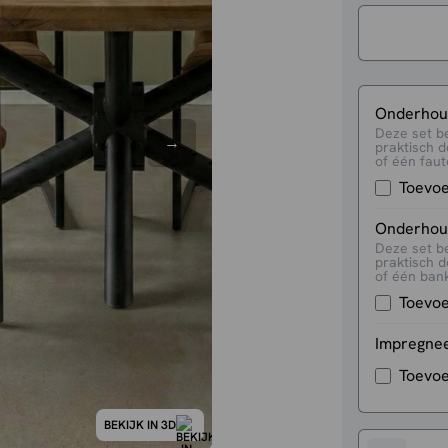
Onderhoud
Deze set b
praktisch d
of één faute
Toevo
Onderhoud
Deze set b
praktisch d
of één bank
Toevo
Impregne
Toevo
BEKIJK IN 3D