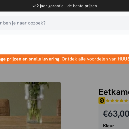
2 jaar garantie - de beste prijzen
 ben je naar opzoek?
age prijzen en snelle levering
. Ontdek alle voordelen van HUU
Eetkame
€
63,0
Kleur