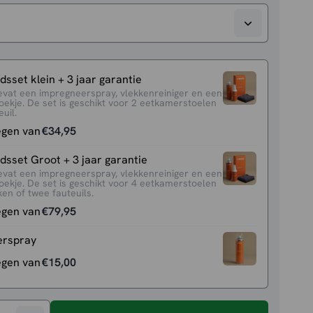
sset klein + 3 jaar garantie
evat een impregneerspray, vlekkenreiniger en een
oekje. De set is geschikt voor 2 eetkamerstoelen
uil.
egen van
€
34,95
sset Groot + 3 jaar garantie
evat een impregneerspray, vlekkenreiniger en een
oekje. De set is geschikt voor 4 eetkamerstoelen
en of twee fauteuils.
egen van
€
79,95
erspray
egen van
€
15,00