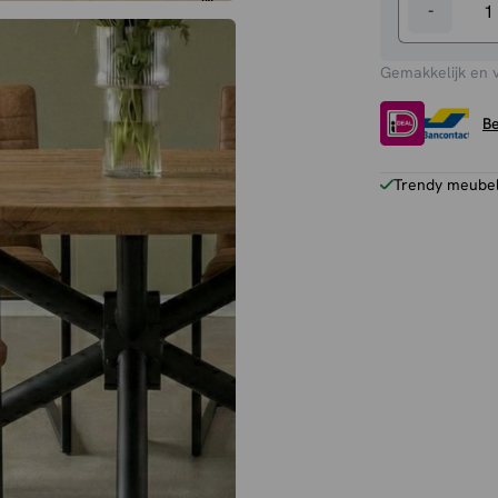
-
Eetkamers
Nine
Gemakkelijk en 
aantal
Be
Trendy meubels