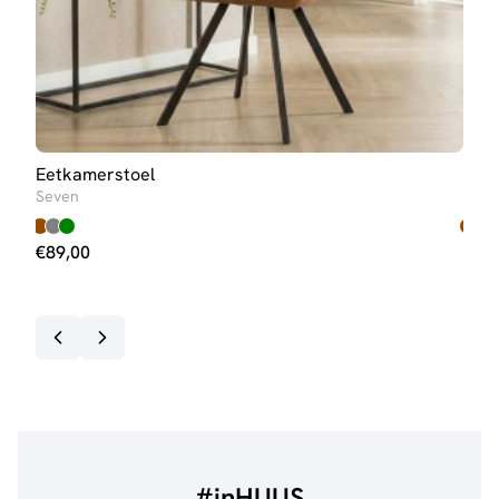
Eetkamerstoel
Eet
Seven
Nine
€
89,00
€
63
Op v
#inHUUS