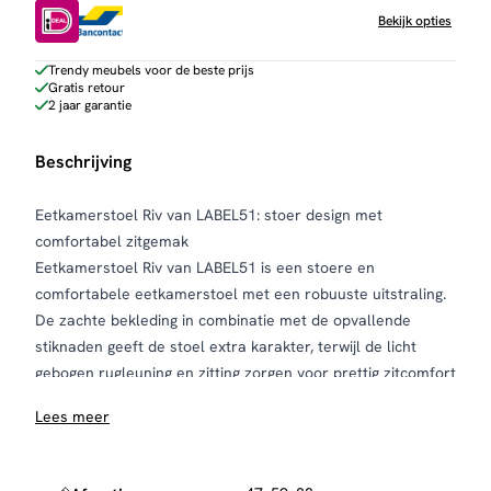
Bekijk opties
Trendy meubels voor de beste prijs
Gratis retour
2 jaar garantie
Beschrijving
Eetkamerstoel Riv van LABEL51: stoer design met
comfortabel zitgemak
Eetkamerstoel Riv van LABEL51 is een stoere en
comfortabele eetkamerstoel met een robuuste uitstraling.
De zachte bekleding in combinatie met de opvallende
stiknaden geeft de stoel extra karakter, terwijl de licht
gebogen rugleuning en zitting zorgen voor prettig zitcomfort
tijdens lange diners. Het zwarte metalen onderstel maakt
Lees meer
het ontwerp compleet en geeft Riv een industrieel accent
dat perfect past in moderne en industriële interieurs.
Riv is verkrijgbaar in verschillende kleuren, zodat je