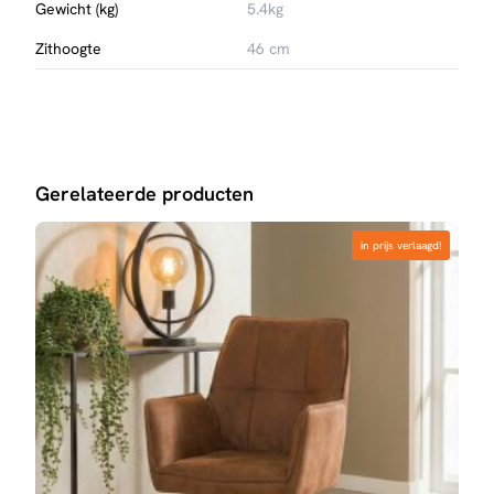
Gewicht (kg)
5.4kg
Zithoogte
46 cm
Gerelateerde producten
in prijs verlaagd!
in prijs verlaagd!