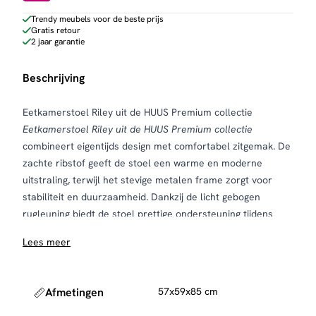
Trendy meubels voor de beste prijs
Gratis retour
2 jaar garantie
Beschrijving
Eetkamerstoel Riley uit de HUUS Premium collectie
Eetkamerstoel Riley uit de HUUS Premium collectie
combineert eigentijds design met comfortabel zitgemak. De
zachte ribstof geeft de stoel een warme en moderne
uitstraling, terwijl het stevige metalen frame zorgt voor
stabiliteit en duurzaamheid. Dankzij de licht gebogen
rugleuning biedt de stoel prettige ondersteuning tijdens
lange diners of gezellige avonden aan tafel.
Lees meer
Met afmetingen van 57 × 59 × 85 cm, een zithoogte van 47
cm en een zitdiepte van 45 cm heeft de Eetkamerstoel
Riley een comfortabele en actieve zitpositie. De subtiele
Afmetingen
57x59x85 cm
vormgeving en het slanke onderstel maken deze stoel
geschikt voor uiteenlopende interieurstijlen: van modern en