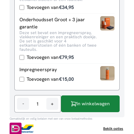
Toevoegen van
€
34,95
Onderhoudsset Groot + 3 jaar
garantie
Deze set bevat een impregneerspray,
vlekkenreiniger en een praktisch doekje.
De set is geschikt voor 4
eetkamerstoelen of één banken of twee
fauteuils.
Toevoegen van
€
79,95
Impregneerspray
Toevoegen van
€
15,00
-
+
In winkelwagen
Eetkamerstoel
Riley
Gemakkelijk en veilig betalen met een van onze betaalmethodes
aantal
Bekijk opties