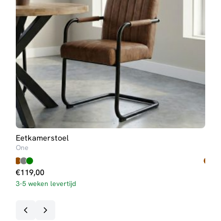
Eetkamerstoel
Eet
One
Nine
€
119,00
€
63
3-5 weken levertijd
Op v