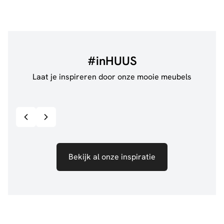
#inHUUS
Laat je inspireren door onze mooie meubels
@anouskaband
528
@thui
Bekijk inspiratie details
Bekijk al onze inspiratie