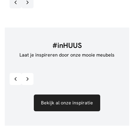
#inHUUS
Laat je inspireren door onze mooie meubels
@jillgoede_
867
@de.
Bekijk inspiratie details
Bekijk al onze inspiratie