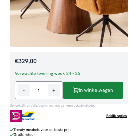
€
329,00
Verwachte levering week 34 - 36
-
+
In winkelwagen
Eettafel
Louis
Gemakkelijk en veilig betalen met een van onze betaalmethodes
aantal
Bekijk opties
Trendy meubels voor de beste prijs
Gratis retour