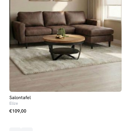
Salontafel
Eett
Elize
Iris 
€
109,00
€
23
Op v