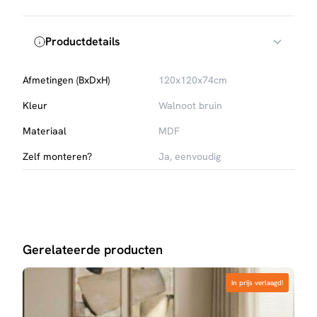
Productdetails
Afmetingen (BxDxH)
120x120x74cm
Kleur
Walnoot bruin
Materiaal
MDF
Zelf monteren?
Ja, eenvoudig
Gerelateerde producten
in prijs verlaagd!
in prijs verlaagd!