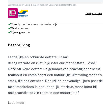
Gemakkelijk en veilig betalen met een van onze betaalmethodes
Bekijk opties
Trendy meubels voor de beste prijs
Gratis retour
2 jaar garantie
Beschrijving
Landelijke en robuuste eettafel Losari
Breng warmte en rust in je interieur met eettafel Losari.
Deze stijlvolle eettafel is gemaakt van prachtig onbewerkt
teakhout en combineert een natuurlijke uitstraling met een
strak, tijdloos ontwerp. Dankzij de eenvoudige lijnen past de
tafel moeiteloos in een landelijk interieur, maar komt hij
ook prachtig tot zijn recht in een moderne of
Scandinavische woonstijl.
Lees meer
Eettafel Losari maakt deel uit van de Losari
meubelcollectie, waardoor je de tafel eenvoudig kunt