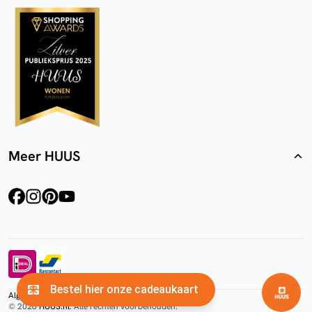
Meer HUUS
facebook
instagram
pinterest
youtube
Algemene voorwaarden
Privacyverklaring
Cookies
© 2026
HUUS.nl
. Alle rechten voorbehouden.