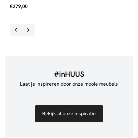
€
279,00
€
99
#inHUUS
Laat je inspireren door onze mooie meubels
Bekijk al onze inspiratie