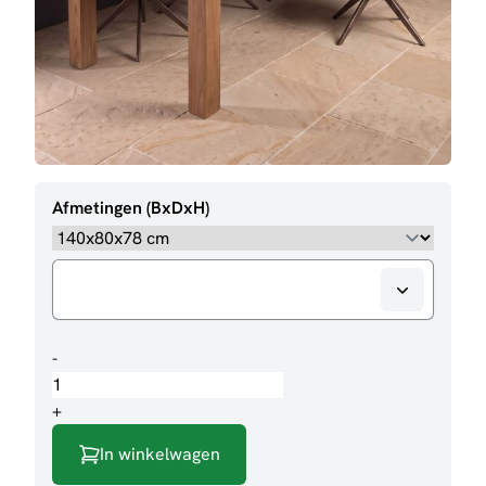
Afmetingen (BxDxH)
Eettafel
-
Losari
aantal
+
In winkelwagen