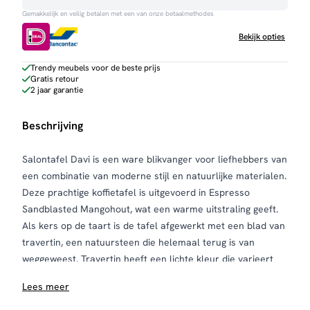
Gemakkelijk en veilig betalen met een van onze betaalmethodes
Bekijk opties
Trendy meubels voor de beste prijs
Gratis retour
2 jaar garantie
Beschrijving
Salontafel Davi is een ware blikvanger voor liefhebbers van
een combinatie van moderne stijl en natuurlijke materialen.
Deze prachtige koffietafel is uitgevoerd in Espresso
Sandblasted Mangohout, wat een warme uitstraling geeft.
Als kers op de taart is de tafel afgewerkt met een blad van
travertin, een natuursteen die helemaal terug is van
weggeweest. Travertin heeft een lichte kleur die varieert
van crème tot beige, met unieke aderingen en texturen, wat
Lees meer
elke tafel een authentiek en luxueus karakter geeft. Deze
natuurlijke uitstraling maakt Davi de perfecte keuze voor