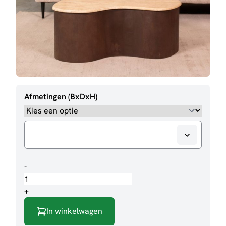
Afmetingen (BxDxH)
Salontafel
-
Davi
aantal
+
In winkelwagen