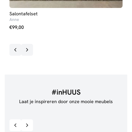
Salontafelset
Salo
Anne
Kim
€
99,00
€
99
#inHUUS
Laat je inspireren door onze mooie meubels
@jillgoede_
867
@de.
Bekijk inspiratie details