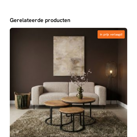
Gerelateerde producten
in prijs verlaagd!
in prijs verlaagd!